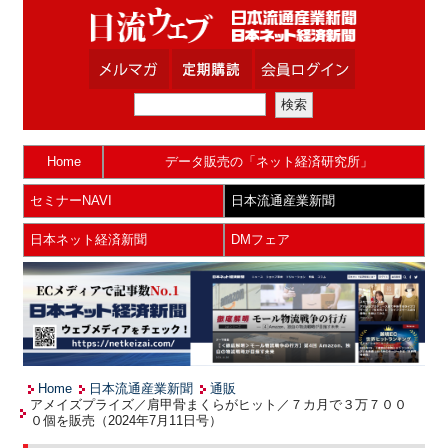
Home
データ販売の「ネット経済研究所」
セミナーNAVI
日本流通産業新聞
日本ネット経済新聞
DMフェア
Home
日本流通産業新聞
通販
アメイズプライズ／肩甲骨まくらがヒット／７カ月で３万７００
０個を販売（2024年7月11日号）