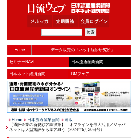
Home
データ販売の「ネット経済研究所」
セミナーNAVI
日本流通産業新聞
日本ネット経済新聞
DMフェア
Home
日本流通産業新聞
通販
【通販企業の新規顧客獲得策】 オフラインを最大活用／ジャパ
ネットは大型施設から集客狙う（2024年5月30日号）