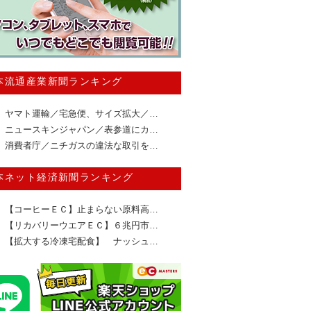
本流通産業新聞ランキング
ヤマト運輸／宅急便、サイズ拡大／…
ニュースキンジャパン／表参道にカ…
消費者庁／ニチガスの違法な取引を…
本ネット経済新聞ランキング
【コーヒーＥＣ】止まらない原料高…
【リカバリーウエアＥＣ】６兆円市…
【拡大する冷凍宅配食】 ナッシュ…