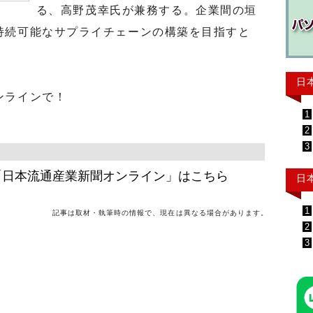
る、高野茂幸氏が兼務する。企業間の垣
持続可能なサプライチェーンの構築を目指すと
日
ンラインで！
1
2
3
「日本流通産業新聞オンライン」はこちら
日
1
記事は取材・執筆時の情報で、現在は異なる場合があります。
2
3