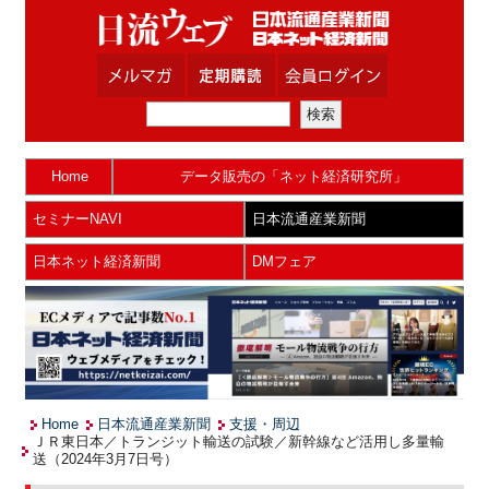
Home
データ販売の「ネット経済研究所」
セミナーNAVI
日本流通産業新聞
日本ネット経済新聞
DMフェア
Home
日本流通産業新聞
支援・周辺
ＪＲ東日本／トランジット輸送の試験／新幹線など活用し多量輸
送（2024年3月7日号）