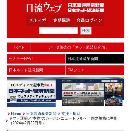
Home
データ販売の「ネット経済研究所」
セミナーNAVI
日本流通産業新聞
日本ネット経済新聞
DMフェア
Home
日本流通産業新聞
支援・周辺
ヤマト運輸／”本物”のカーボンニュートラルへ／国際規格に準拠
（2024年2月22日号）