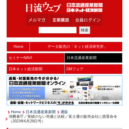
Home
データ販売の「ネット経済研究所」
セミナーNAVI
日本流通産業新聞
日本ネット経済新聞
DMフェア
Home
日本流通産業新聞
通販
消費者庁／実績のない売価と比較／富士通の販売会社に措置命令
（2023年6月29日号）