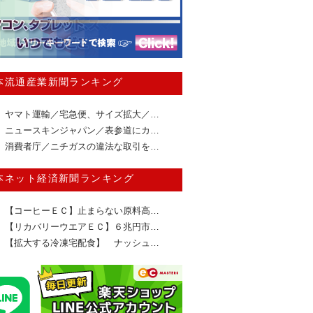
本流通産業新聞ランキング
ヤマト運輸／宅急便、サイズ拡大／…
ニュースキンジャパン／表参道にカ…
消費者庁／ニチガスの違法な取引を…
本ネット経済新聞ランキング
【コーヒーＥＣ】止まらない原料高…
【リカバリーウエアＥＣ】６兆円市…
【拡大する冷凍宅配食】 ナッシュ…