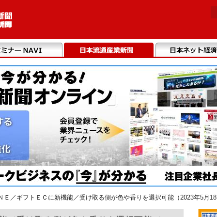
ＮＥ／ギフトＥＣに新機能／受け取る側が色や香りを選択可能（2023年5月1