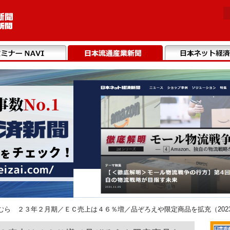
むら ２３年２月期／ＥＣ売上は４６％増／品ぞろえや限定商品を拡充（2023