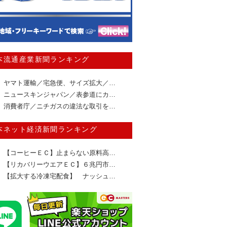
本流通産業新聞ランキング
ヤマト運輸／宅急便、サイズ拡大／…
ニュースキンジャパン／表参道にカ…
消費者庁／ニチガスの違法な取引を…
本ネット経済新聞ランキング
【コーヒーＥＣ】止まらない原料高…
【リカバリーウエアＥＣ】６兆円市…
【拡大する冷凍宅配食】 ナッシュ…