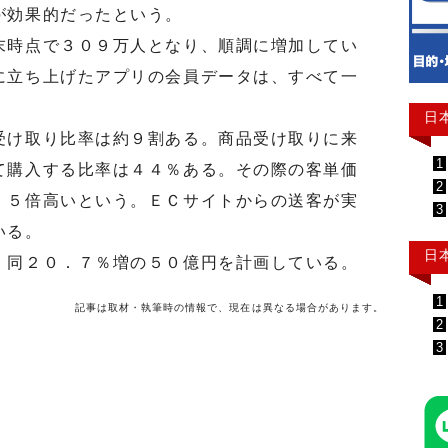
が効果的だったという。
時点で３０９万人となり、順調に増加してい
に立ち上げたアプリの会員データは、すべて一
日
け取り比率は約９割ある。商品受け取りに来
1
て購入する比率は４４％ある。その際の客単価
2
．５倍高いという。ＥＣサイトからの送客が実
3
いる。
日
同２０．７％増の５０億円を計画している。
1
記事は取材・執筆時の情報で、現在は異なる場合があります。
2
3