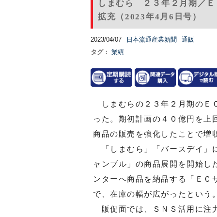
しまむら ２３年２月期／Ｅ
拡充（2023年4月6日号）
2023/04/07
日本流通産業新聞
通販
タグ：
業績
しまむらの２３年２月期のＥＣ
った。期初計画の４０億円を上
商品の販売を強化したことで増
「しまむら」「バースデイ」に
ャンブル」の商品展開を開始し
ンターへ商品を納品する「ＥＣ
で、在庫の幅が広がったという
販促面では、ＳＮＳ活用に注力