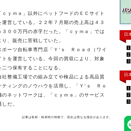
ｃｙｍａ」以外にペットフードのＥＣサイト
を運営している。２２年７月期の売上高は４３
５３００万円の赤字だった。「ｃｙｍａ」では
日
より、販売に苦戦していた。
1
ポーツ自転車専門店「Ｙ’ｓ Ｒｏａｄ（ワイ
2
イトを運営している。今回の買収により、対象
3
を二つ保有することになる。
日
社整備工場での組み立てや検品による高品質
ケティングのノウハウを活用し、「Ｙ’ｓ Ｒｏ
1
舗のネットワークは、「ｃｙｍａ」のサービス
2
3
通しだ。
記事は取材・執筆時の情報で、現在は異なる場合があります。