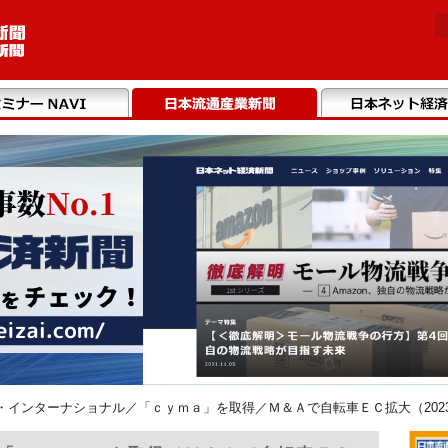
・インターナショナル／「ｃｙｍａ」を取得／Ｍ＆Ａで自転車ＥＣ拡大（2023