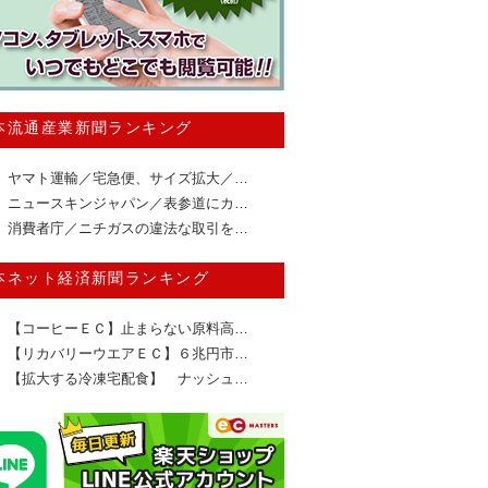
本流通産業新聞ランキング
ヤマト運輸／宅急便、サイズ拡大／…
ニュースキンジャパン／表参道にカ…
消費者庁／ニチガスの違法な取引を…
本ネット経済新聞ランキング
【コーヒーＥＣ】止まらない原料高…
【リカバリーウエアＥＣ】６兆円市…
【拡大する冷凍宅配食】 ナッシュ…