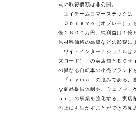
式の取得価額は非公開。
エイチームコマーステックは「
「Ｏｂｒｅｍｏ（オブレモ）」
億２６００万円、純利益は１億
原材料価格の高騰などの影響に
ワイ・インターナショナルはス
ズロード）」の実店舗とＥＣサ
の異なる自転車の小売ブランド
「ｃｙｍａ」の強みである、自
な商品提供体制や、ウェブマー
ａｄ」の事業を強化する。実店
向上にも生かすことができる見