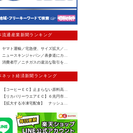
本流通産業新聞ランキング
ヤマト運輸／宅急便、サイズ拡大／…
ニュースキンジャパン／表参道にカ…
消費者庁／ニチガスの違法な取引を…
本ネット経済新聞ランキング
【コーヒーＥＣ】止まらない原料高…
【リカバリーウエアＥＣ】６兆円市…
【拡大する冷凍宅配食】 ナッシュ…