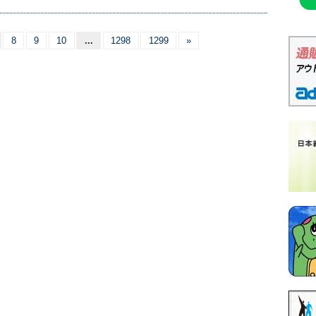
8
9
10
...
1298
1299
»