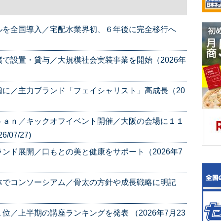
ルを全国導入／宅配水業界初、６年後に完全移行へ
で設置・貸与／大規模社会実装事業を開始（2026年
に／主力ブランド「フェイシャリスト」高成長（20
ｐａｎ／キックオフイベント開催／大阪の会場に１１
07/27)
ンド展開／口もとの美と健康をサポート（2026年7
体でコンソーシアム／骨太の方針や成長戦略に明記
／上半期の講座ランキングを発表 （2026年7月23