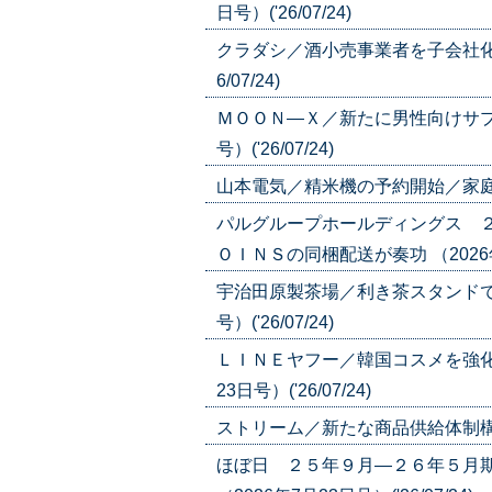
日号）('26/07/24)
クラダシ／酒小売事業者を子会社化／
6/07/24)
ＭＯＯＮ―Ｘ／新たに男性向けサプリ
号）('26/07/24)
山本電気／精米機の予約開始／家庭用のニ
パルグループホールディングス 
ＯＩＮＳの同梱配送が奏功 （2026年7月
宇治田原製茶場／利き茶スタンドで新
号）('26/07/24)
ＬＩＮＥヤフー／韓国コスメを強化
23日号）('26/07/24)
ストリーム／新たな商品供給体制構築／化
ほぼ日 ２５年９月―２６年５月