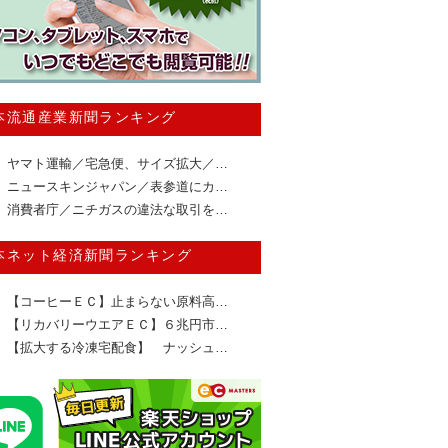
本流通産業新聞ランキング
ヤマト運輸／宅急便、サイズ拡大／…
ニュースキンジャパン／表参道にカ…
消費者庁／ニチガスの違法な取引を…
本ネット経済新聞ランキング
【コーヒーＥＣ】止まらない原料高…
【リカバリーウエアＥＣ】６兆円市…
【拡大する冷凍宅配食】 ナッシュ…