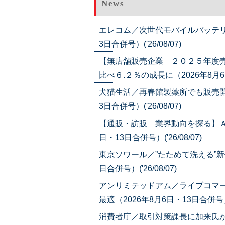
News
エレコム／次世代モバイルバッテリ
3日合併号）('26/08/07)
【無店舗販売企業 ２０２５年度
比べ６.２％の成長に（2026年8月6日・
犬猫生活／再春館製薬所でも販売開
3日合併号）('26/08/07)
【通販・訪販 業界動向を探る】ＡＩ
日・13日合併号）('26/08/07)
東京ソワール／”たためて洗える”新
日合併号）('26/08/07)
アンリミテッドアム／ライブコマ
最適（2026年8月6日・13日合併号）('
消費者庁／取引対策課長に加来氏が就任（