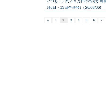
いつも．／約３５万件の出荷が可能
月6日・13日合併号）('26/08/06)
«
1
2
3
4
5
6
7