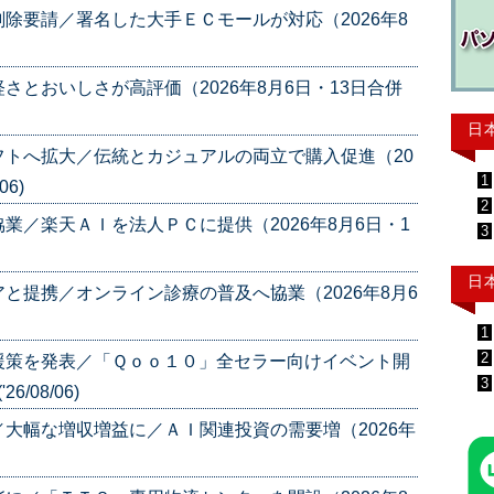
除要請／署名した大手ＥＣモールが対応（2026年8
とおいしさが高評価（2026年8月6日・13日合併
日
トへ拡大／伝統とカジュアルの両立で購入促進（20
1
06)
2
業／楽天ＡＩを法人ＰＣに提供（2026年8月6日・1
3
日
と提携／オンライン診療の普及へ協業（2026年8月6
1
2
援策を発表／「Ｑｏｏ１０」全セラー向けイベント開
3
/08/06)
大幅な増収増益に／ＡＩ関連投資の需要増（2026年