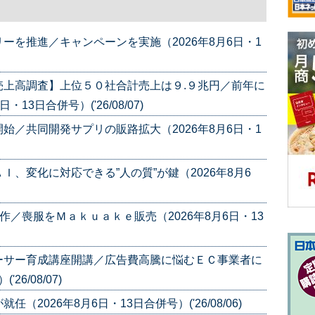
ーを推進／キャンペーンを実施（2026年8月6日・1
売上高調査】上位５０社合計売上は９.９兆円／前年に
13日合併号）('26/08/07)
始／共同開発サプリの販路拡大（2026年8月6日・1
、変化に対応できる”人の質”が鍵（2026年8月6
作／喪服をＭａｋｕａｋｅ販売（2026年8月6日・13
ーサー育成講座開講／広告費高騰に悩むＥＣ事業者に
26/08/07)
2026年8月6日・13日合併号）('26/08/06)