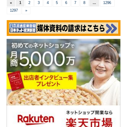
«
1
2
3
4
5
6
7
8
...
1296
1297
»