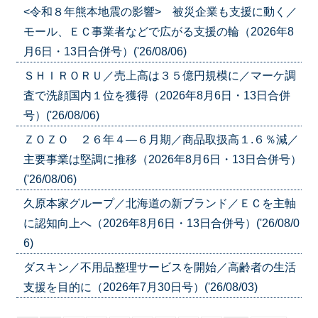
<令和８年熊本地震の影響> 被災企業も支援に動く／
モール、ＥＣ事業者などで広がる支援の輪（2026年8
月6日・13日合併号）('26/08/06)
ＳＨＩＲＯＲＵ／売上高は３５億円規模に／マーケ調
査で洗顔国内１位を獲得（2026年8月6日・13日合併
号）('26/08/06)
ＺＯＺＯ ２６年４―６月期／商品取扱高１.６％減／
主要事業は堅調に推移（2026年8月6日・13日合併号）
('26/08/06)
久原本家グループ／北海道の新ブランド／ＥＣを主軸
に認知向上へ（2026年8月6日・13日合併号）('26/08/0
6)
ダスキン／不用品整理サービスを開始／高齢者の生活
支援を目的に（2026年7月30日号）('26/08/03)