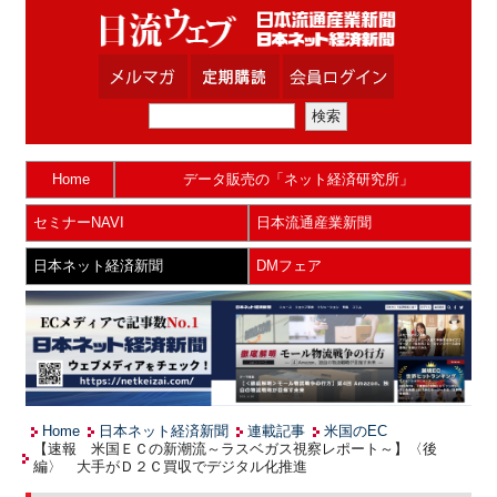
Home
データ販売の「ネット経済研究所」
セミナーNAVI
日本流通産業新聞
日本ネット経済新聞
DMフェア
Home
日本ネット経済新聞
連載記事
米国のEC
【速報 米国ＥＣの新潮流～ラスベガス視察レポート～】〈後
編〉 大手がＤ２Ｃ買収でデジタル化推進