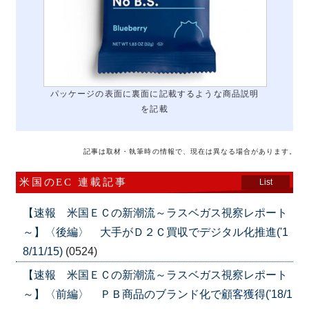
パッケージの表面に裏面に記載するような商品説明
を記載
記事は取材・執筆時の情報で、現在は異なる場合があります。
米国のEC 連載記事
List
【速報 米国ＥＣの新潮流～ラスベガス視察レポート
～】〈後編〉 大手がＤ２Ｃ買収でデジタル化推進('1
8/11/15)
(0524)
【速報 米国ＥＣの新潮流～ラスベガス視察レポート
～】〈前編〉 ＰＢ商品のブランド化で顧客獲得('18/1