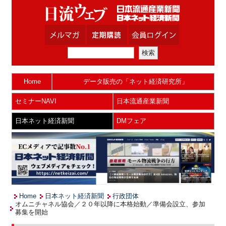
Home
データ販売の「ネット経済研究所」
セミナーNAVI
日本流通産業新聞
日本ネット経済新聞
DMフェア
Home
日本ネット経済新聞
行政団体
オムニチャネル協会／２０年以降に本格始動／準備会設立、参加
募集を開始