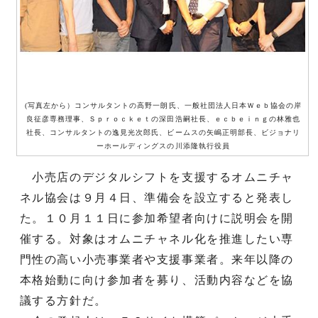
(写真左から）コンサルタントの高野一朗氏、一般社団法人日本Ｗｅｂ協会の岸
良征彦専務理事、Ｓｐｒｏｃｋｅｔの深田浩嗣社長、ｅｃｂｅｉｎｇの林雅也
社長、コンサルタントの逸見光次郎氏、ビームスの矢嶋正明部長、ビジョナリ
ーホールディングスの川添隆執行役員
小売店のデジタルシフトを支援するオムニチャ
ネル協会は９月４日、準備会を設立すると発表し
た。１０月１１日に参加希望者向けに説明会を開
催する。対象はオムニチャネル化を推進したい専
門性の高い小売事業者や支援事業者。来年以降の
本格始動に向け参加者を募り、活動内容などを協
議する方針だ。