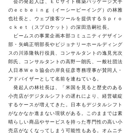
会の発起人は、ＥＣサイト構築パッケージ大手
のｅｃｂｅｉｎｇ（イーシービーイング）の林雅
也社長と、ウェブ接客ツールを提供するＳｐｒｏ
ｃｋｅｔ（スプロケット）の深田浩嗣社長。
ビームスの事業企画本部コミュニティデザイン
部・矢嶋正明部長やビジョナリーホールディング
スの川添隆執行役員、コンサルタントの逸見光次
郎氏、コンサルタントの高野一朗氏、一般社団法
人日本Ｗｅｂ協会の岸良征彦専務理事が賛同人・
アドバイザーとして名前を連ねている。
発起人の林社長は、「米国を見ると歴史のある
小売店がデジタルシフトの遅れにより、経営破綻
するケースが増えてきた。日本もデジタルシフト
がなかなか進まない現状がある。このままでは素
晴らしい商品やサービスを持った専門性の高い小
売店がなくなってしまう可能性もある。オムニチ