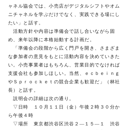
ャネル協会では、小売店がデジタルシフトやオム
ニチャネルを学ぶだけでなく、実践できる場にし
たい」と話す。
活動方針や内容は準備会で話し合いながら固
め、来年以降に本格始動する計画だ。
「準備会の段階から広く門戸を開き、さまざま
な参加者の意見をもとに活動内容を決めていきた
い。小売事業者はもちろん、営業目的でなければ
支援会社も参加しほしい。当然、ｅｃｂｅｉｎｇ
やＳｐｒｏｃｋｅｔの競合企業も歓迎だ」（林社
長）と話す。
説明会の詳細は次の通り。
▽日時 １０月１１日（金）午後２時３０分か
ら午後４時
▽場所 東京都渋谷区渋谷２―１５―１ 渋谷