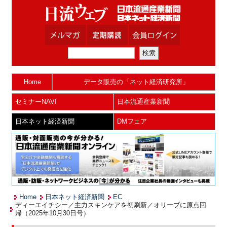
Home
データ販売の「ネット経済研究所」
セミナーNAVI
日本流通産業新聞
日本ネット経済新聞
DMフェア
Home
日本ネット経済新聞
EC
ディーエイチシー／主力スキンケアを初刷新／オリーブに原点回
帰（2025年10月30日号）