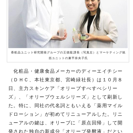
香粧品ユニット研究開発グループの王徳龍課長（写真左）とマーケティング統
括ユニットの兼平奈央子氏
化粧品・健康食品メーカーのディーエイチシー
（ＤＨＣ、本社東京都、宮崎緑社長）は１０月８
日、主力スキンケア「オリーブすべすべシリー
ズ」、「オリーブウェルシリーズ」として刷新し
た。特に、同社の代名詞ともいえる「薬用マイル
ドローション」が初めてリニューアルした。リニ
ューアルの鍵は、オリーブに「原点回帰」して開
発された独自の新成分「オリーブ発酵液」だとい