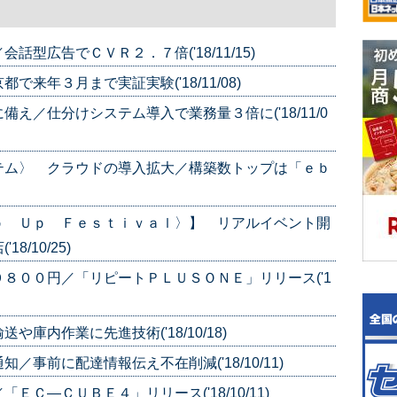
型広告でＣＶＲ２．７倍('18/11/15)
来年３月まで実証実験('18/11/08)
え／仕分けシステム導入で業務量３倍に('18/11/0
テム〉 クラウドの導入拡大／構築数トップは「ｅｂ
ｐ Ｕｐ Ｆｅｓｔｉｖａｌ〉】 リアルイベント開
/10/25)
８００円／「リピートＰＬＵＳＯＮＥ」リリース('1
庫内作業に先進技術('18/10/18)
事前に配達情報伝え不在削減('18/10/11)
Ｃ—ＣＵＢＥ４」リリース('18/10/11)