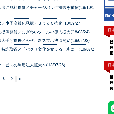
に無料提供／チャージバック損害を補償('18/10/1
子高齢化見据えＢｔｏＣ強化('18/09/27)
日
開始／にぎわいツールの導入拡大('18/08/24)
と提携／今秋、新スマホ決済開始('18/08/02)
1
2
許取得／「パクリ文化を変える一歩に」('18/07/2
3
日
スの利用法人拡大へ('18/07/26)
1
8
9
»
2
3