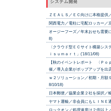
システム開発
ＺＥＡＬＳ／ＥＣ向けに本格提供／会話
関西電力／電柱に宅配ロッカー／京都で
オージーフーズ／年末おせち需要に備
8)
〈クラウド型ＥＣサイト構築シス
ｉｓｕｍａｒｔ」('18/11/08)
【秋のイベントレポート 〈Ｐｏ
催／導入企業がポップアップを出店('18
ｗ２ソリューション／初期・月額９
8/10/18)
日本郵便／協業企業２社を採択／輸送や
ヤマト運輸／非会員にもＬＩＮＥ通知／
ロックオン／処理速度は２倍以上／「Ｅ