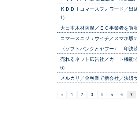
ＫＤＤＩコマースフォワード／出店者
1)
大日本木材防腐／ＥＣ事業者を買収／少
コマースニジュウイチ／スマホ版の提供
〈ソフトバンクとヤフー〉 印決済大手
売れるネット広告社／カート機能で特
6)
メルカリ／金融業で新会社／決済サービ
«
1
2
3
4
5
6
7