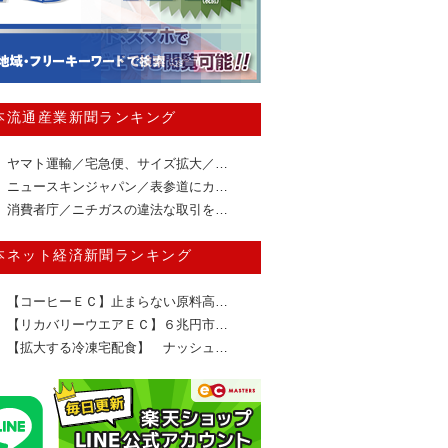
本流通産業新聞ランキング
ヤマト運輸／宅急便、サイズ拡大／…
ニュースキンジャパン／表参道にカ…
消費者庁／ニチガスの違法な取引を…
本ネット経済新聞ランキング
【コーヒーＥＣ】止まらない原料高…
【リカバリーウエアＥＣ】６兆円市…
【拡大する冷凍宅配食】 ナッシュ…