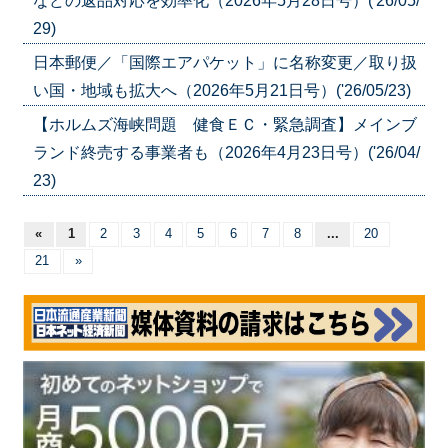
などの返品対応を効率化（2026年5月28日号）('26/05/
29)
日本郵便／「国際エアパケット」に名称変更／取り扱
い国・地域も拡大へ（2026年5月21日号）('26/05/23)
【ホルムズ海峡問題 健食ＥＣ・緊急調査】メインブ
ランド終売する事業者も（2026年4月23日号）('26/04/
23)
«
1
2
3
4
5
6
7
8
...
20
21
»