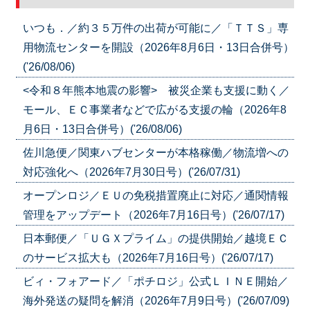
いつも．／約３５万件の出荷が可能に／「ＴＴＳ」専
用物流センターを開設（2026年8月6日・13日合併号）
('26/08/06)
<令和８年熊本地震の影響> 被災企業も支援に動く／
モール、ＥＣ事業者などで広がる支援の輪（2026年8
月6日・13日合併号）('26/08/06)
佐川急便／関東ハブセンターが本格稼働／物流増への
対応強化へ（2026年7月30日号）('26/07/31)
オープンロジ／ＥＵの免税措置廃止に対応／通関情報
管理をアップデート（2026年7月16日号）('26/07/17)
日本郵便／「ＵＧＸプライム」の提供開始／越境ＥＣ
のサービス拡大も（2026年7月16日号）('26/07/17)
ビィ・フォアード／「ポチロジ」公式ＬＩＮＥ開始／
海外発送の疑問を解消（2026年7月9日号）('26/07/09)