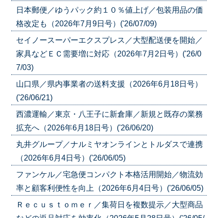
日本郵便／ゆうパック約１０％値上げ／包装用品の価
格改定も（2026年7月9日号）('26/07/09)
セイノースーパーエクスプレス／大型配送便を開始／
家具などＥＣ需要増に対応（2026年7月2日号）('26/0
7/03)
山口県／県内事業者の送料支援（2026年6月18日号）
('26/06/21)
西濃運輸／東京・八王子に新倉庫／新規と既存の業務
拡充へ（2026年6月18日号）('26/06/20)
丸井グループ／ナルミヤオンラインとトルダスで連携
（2026年6月4日号）('26/06/05)
ファンケル／宅急便コンパクト本格活用開始／物流効
率と顧客利便性を向上（2026年6月4日号）('26/06/05)
Ｒｅｃｕｓｔｏｍｅｒ／集荷日を複数提示／大型商品