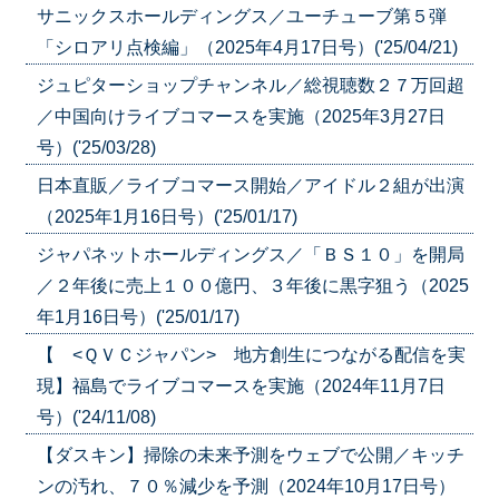
サニックスホールディングス／ユーチューブ第５弾
「シロアリ点検編」（2025年4月17日号）('25/04/21)
ジュピターショップチャンネル／総視聴数２７万回超
／中国向けライブコマースを実施（2025年3月27日
号）('25/03/28)
日本直販／ライブコマース開始／アイドル２組が出演
（2025年1月16日号）('25/01/17)
ジャパネットホールディングス／「ＢＳ１０」を開局
／２年後に売上１００億円、３年後に黒字狙う（2025
年1月16日号）('25/01/17)
【 <ＱＶＣジャパン> 地方創生につながる配信を実
現】福島でライブコマースを実施（2024年11月7日
号）('24/11/08)
【ダスキン】掃除の未来予測をウェブで公開／キッチ
ンの汚れ、７０％減少を予測（2024年10月17日号）