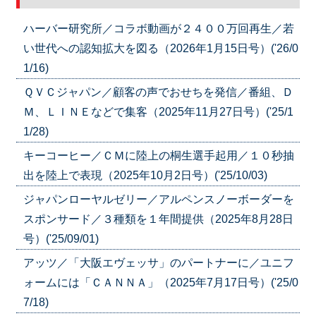
ハーバー研究所／コラボ動画が２４００万回再生／若
い世代への認知拡大を図る（2026年1月15日号）('26/0
1/16)
ＱＶＣジャパン／顧客の声でおせちを発信／番組、Ｄ
Ｍ、ＬＩＮＥなどで集客（2025年11月27日号）('25/1
1/28)
キーコーヒー／ＣＭに陸上の桐生選手起用／１０秒抽
出を陸上で表現（2025年10月2日号）('25/10/03)
ジャパンローヤルゼリー／アルペンスノーボーダーを
スポンサード／３種類を１年間提供（2025年8月28日
号）('25/09/01)
アッツ／「大阪エヴェッサ」のパートナーに／ユニフ
ォームには「ＣＡＮＮＡ」（2025年7月17日号）('25/0
7/18)