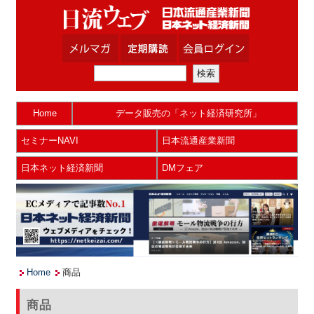
Home
データ販売の「ネット経済研究所」
セミナーNAVI
日本流通産業新聞
日本ネット経済新聞
DMフェア
Home
商品
商品