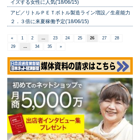
イズする女性に人気('18/06/15)
アピ／リトルＰＥＴボトル製造ライン増設／生産能力
２．３倍に来夏稼働予定('18/06/15)
«
1
2
...
23
24
25
26
27
28
29
...
34
35
»