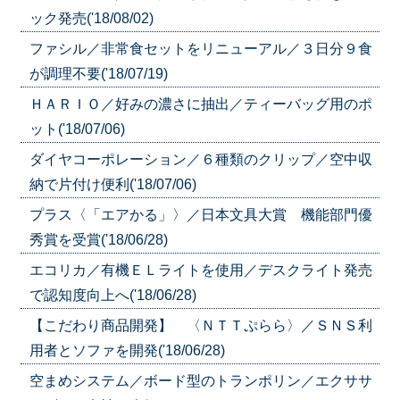
ック発売('18/08/02)
ファシル／非常食セットをリニューアル／３日分９食
が調理不要('18/07/19)
ＨＡＲＩＯ／好みの濃さに抽出／ティーバッグ用のポ
ット('18/07/06)
ダイヤコーポレーション／６種類のクリップ／空中収
納で片付け便利('18/07/06)
プラス〈「エアかる」〉／日本文具大賞 機能部門優
秀賞を受賞('18/06/28)
エコリカ／有機ＥＬライトを使用／デスクライト発売
で認知度向上へ('18/06/28)
【こだわり商品開発】 〈ＮＴＴぷらら〉／ＳＮＳ利
用者とソファを開発('18/06/28)
空まめシステム／ボード型のトランポリン／エクササ