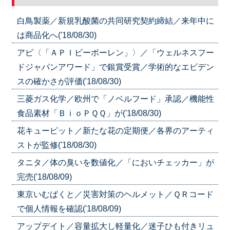
白鳥製薬／新規乳酸菌の共同研究契約締結／来年中に
は商品化へ('18/08/30)
アピ〈「ＡＰＩビーポーレン」〉／「ウェルネスフー
ドジャパンアワード」で銀賞受賞／学術的なエビデン
スの確かさが評価('18/08/30)
三菱ガス化学／欧州で「ノベルフード」承認／機能性
食品素材「ＢｉｏＰＱＱ」が('18/08/30)
花キューピット／新たな花の定期便／各界のアーティ
ストが監修('18/08/30)
タニタ／体の臭いを数値化／「においチェッカー」が
完売('18/08/09)
東京いむぱくと／災害対策のヘルメット／ＱＲコード
で個人情報を確認('18/08/09)
アップデイト／容量拡大し軽量化／迷子ひも付きリュ