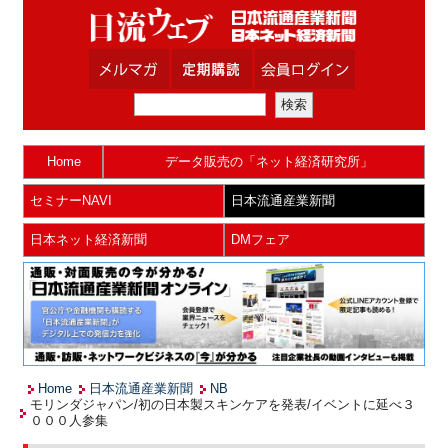
Home
データ販売の「ネット経済研究所」
セミナーNAVI
日本流通産業新聞
日本ネット経済新聞
DMフェア
Home
日本流通産業新聞
NB
モリンダジャパン/初の日本製スキンケアを発表/イベントに延べ３
０００人参集