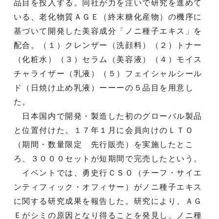
品目を投入する。同社が力を注いで研究を進めて
いる、老化物質ＡＧＥ（終末糖化産物）の機序に
基づいて開発した美容成分「ノニ種子エキス」を
配合。（１）クレンザー（洗顔料）（２）トナー
（化粧水）（３）セラム（美容液）（４）モイス
チャライザー（乳液）（５）フェイシャルシール
ド（日焼け止め乳液）ーーーの５品目を用意し
た。
日本国内で開発・製造した初のグローバル製品
と位置付けた。１７年１月に会員向けのＬＴＯ
（期間・数量限定 先行販売）を実施したとこ
ろ、３０００セットが短期間で完売したという。
イベントでは、勇史行ＣＳＯ（チーフ・サイエ
ンティフィック・オフィサー）がノニ種子エキス
に関する研究成果を報告した。研究により、ＡＧ
Ｅがシミの原因となり得ることを発見し、ノニ種