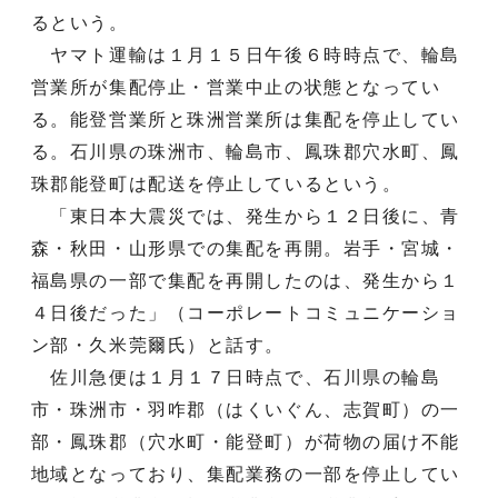
るという。
ヤマト運輸は１月１５日午後６時時点で、輪島
営業所が集配停止・営業中止の状態となってい
る。能登営業所と珠洲営業所は集配を停止してい
る。石川県の珠洲市、輪島市、鳳珠郡穴水町、鳳
珠郡能登町は配送を停止しているという。
「東日本大震災では、発生から１２日後に、青
森・秋田・山形県での集配を再開。岩手・宮城・
福島県の一部で集配を再開したのは、発生から１
４日後だった」（コーポレートコミュニケーショ
ン部・久米莞爾氏）と話す。
佐川急便は１月１７日時点で、石川県の輪島
市・珠洲市・羽咋郡（はくいぐん、志賀町）の一
部・鳳珠郡（穴水町・能登町）が荷物の届け不能
地域となっており、集配業務の一部を停止してい