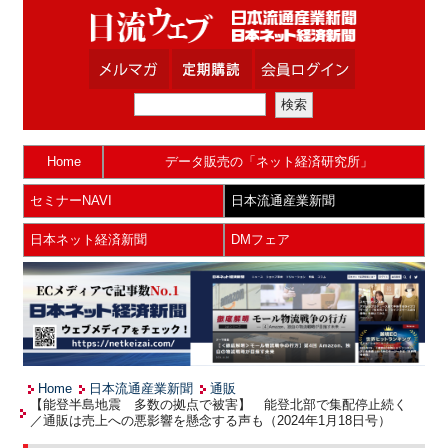
Home
データ販売の「ネット経済研究所」
セミナーNAVI
日本流通産業新聞
日本ネット経済新聞
DMフェア
Home
日本流通産業新聞
通販
【能登半島地震 多数の拠点で被害】 能登北部で集配停止続く
／通販は売上への悪影響を懸念する声も（2024年1月18日号）