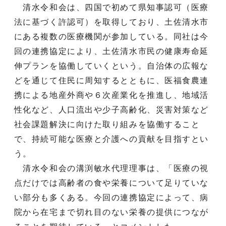
清水令和会は、四国で初めて県知事認可（医療
法に基づく許認可）を取得しており、土佐清水市
にある複数の医療機関が参加している。同社は今
回の連携協定により、土佐清水市民の健康寿命延
伸プランを協働していくという。自治体の広報な
どを通じて住民に周知するとともに、医福食農連
携による地産外商や６次産業化を推進し、地域活
性化など、人口流出や少子高齢化、災害対策など
社会課題解決に向けた取り組みを協働すること
で、持続可能な医療と介護への貢献を目指すとい
う。
清水令和会の溝渕敏水代理理事は、「医療の視
点だけでは高齢者の食や栄養について足りていな
い部分も多くある。今回の連携協定によって、病
院から在宅まで切れ目のない栄養の提供につなが