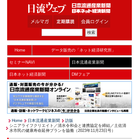
Home
データ販売の「ネット経済研究所」
セミナーNAVI
日本流通産業新聞
日本ネット経済新聞
DMフェア
Home
日本流通産業新聞
訪販
シニアライフクリエイト／清水令和会と連携協定を締結／土佐清
水市民の健康寿命延伸プランを協働（2023年11月23日号）