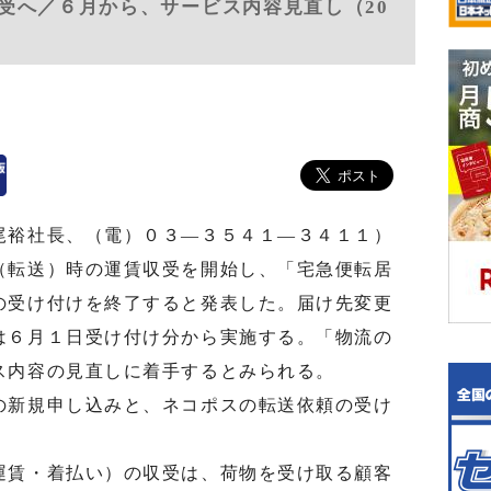
受へ／６月から、サービス内容見直し（20
裕社長、（電）０３―３５４１―３４１１）
（転送）時の運賃収受を開始し、「宅急便転居
の受け付けを終了すると発表した。届け先変更
は６月１日受け付け分から実施する。「物流の
ス内容の見直しに着手するとみられる。
新規申し込みと、ネコポスの転送依頼の受け
。
賃・着払い）の収受は、荷物を受け取る顧客