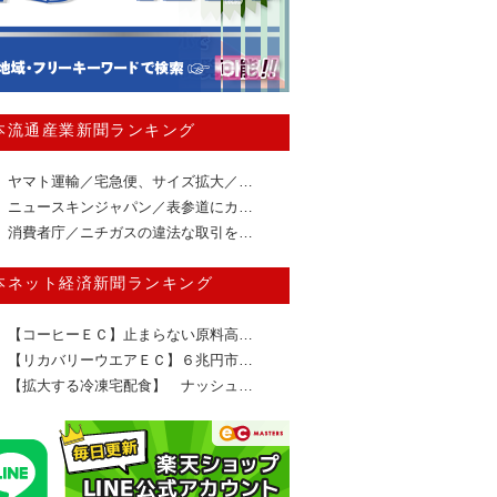
本流通産業新聞ランキング
ヤマト運輸／宅急便、サイズ拡大／…
ニュースキンジャパン／表参道にカ…
消費者庁／ニチガスの違法な取引を…
本ネット経済新聞ランキング
【コーヒーＥＣ】止まらない原料高…
【リカバリーウエアＥＣ】６兆円市…
【拡大する冷凍宅配食】 ナッシュ…