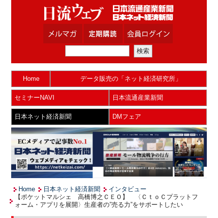
Home
データ販売の「ネット経済研究所」
セミナーNAVI
日本流通産業新聞
日本ネット経済新聞
DMフェア
Home
日本ネット経済新聞
インタビュー
【ポケットマルシェ 高橋博之ＣＥＯ】 〈ＣｔｏＣプラットフ
ォーム・アプリを展開〉生産者の”売る力”をサポートしたい