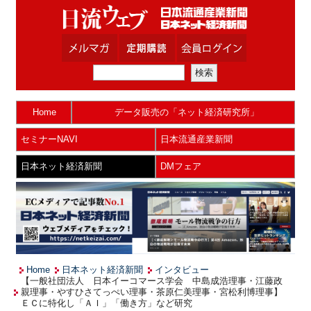
Home
データ販売の「ネット経済研究所」
セミナーNAVI
日本流通産業新聞
日本ネット経済新聞
DMフェア
Home
日本ネット経済新聞
インタビュー
【一般社団法人 日本イーコマース学会 中島成浩理事・江藤政
親理事・やすひさてっぺい理事・茶原仁美理事・宮松利博理事】
ＥＣに特化し「ＡＩ」「働き方」など研究