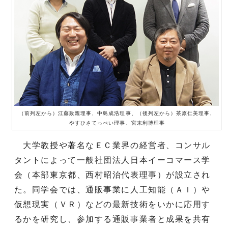
（前列左から）江藤政親理事、中島成浩理事、（後列左から）茶原仁美理事、
やすひさてっぺい理事、宮末利博理事
大学教授や著名なＥＣ業界の経営者、コンサル
タントによって一般社団法人日本イーコマース学
会（本部東京都、西村昭治代表理事）が設立され
た。同学会では、通販事業に人工知能（ＡＩ）や
仮想現実（ＶＲ）などの最新技術をいかに応用す
るかを研究し、参加する通販事業者と成果を共有