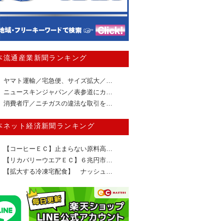
本流通産業新聞ランキング
ヤマト運輸／宅急便、サイズ拡大／…
ニュースキンジャパン／表参道にカ…
消費者庁／ニチガスの違法な取引を…
本ネット経済新聞ランキング
【コーヒーＥＣ】止まらない原料高…
【リカバリーウエアＥＣ】６兆円市…
【拡大する冷凍宅配食】 ナッシュ…