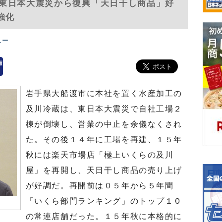
東日本大震災から復興「天日干し商品」好
強化
ュー
岩手県大船渡市に本社を置く水産加工の
及川冷蔵は、東日本大震災で自社工場２
棟が倒壊し、営業の中止を余儀なくされ
た。その後１４年に工場を再建、１５年
秋には楽天市場店「極上いくらの及川
屋」を再開し、天日干し商品の売り上げ
が好調だ。再開前は０５年から５年間
「いくら部門ランキング」のトップ１０
の常連店舗だった。１５年秋に本格的に