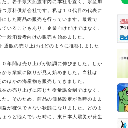
た。岩手県大船渡市内に本社を置く、水産加
持つ原料供給会社です。私は１０代目の代表に
料にした商品の販売を行っています。最近で
っていることもあり、企業向けだけではなく、
で一般消費者向けの販売も始めました。
ト通販の売り上げはどのように推移しました
０年間は売り上げが順調に伸びました。しか
ろから業績に陰りが見え始めました。当社は
そのほかの海産物も販売してきました。
在の売り上げに応じた従量課金制ではなく、
した。そのため、商品の価格設定が当時のまま
利益が確保できない状態になりました。どのよ
ちょうど悩んでいた時に、東日本大震災が発生