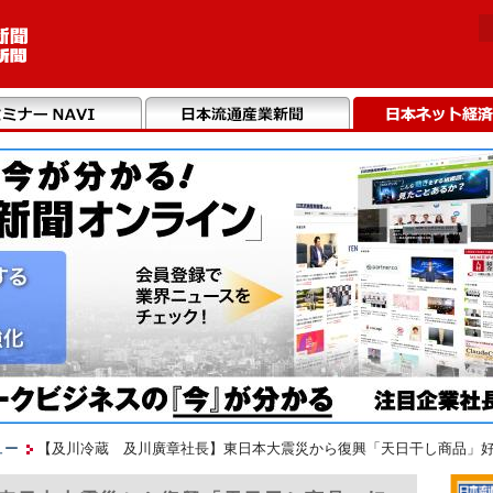
ュー
【及川冷蔵 及川廣章社長】東日本大震災から復興「天日干し商品」好