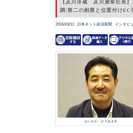
【及川冷蔵 及川廣章社長】
調/第二の創業と位置付けEC
2016/03/11
日本ネット経済新聞
インタビ
おいかわ・ひろあき氏