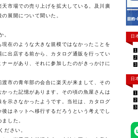
楽天市場での売り上げを拡大している。及川廣
後の展開について聞いた。
か。
日
現在のような大きな規模ではなかったことを
1
場に出店する前から、カタログ通販を行ってい
2
ミナーがあり、それに参加したのがきっかけに
3
日
渡市の青年部の会合に楽天が来まして、その
なかった記憶があります。その頃の魚屋さんは
1
2
味を示さなかったようです。当社は、カタログ
3
今後はネットへ移行するだろうという考えでし
めました。
ください。