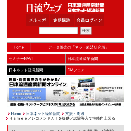
Home
データ販売の「ネット経済研究所」
セミナーNAVI
日本流通産業新聞
日本ネット経済新聞
DMフェア
Home
日本ネット経済新聞
支援・周辺
Ｈａｍｅｅ／レコメンドＡＩを提供／試験導入で性能向上図る