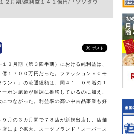
１２月期/純利益１４１億円/「ゾゾタウ
１２月期（第３四半期）における純利益は、
１億１７００万円だった。ファッションＥＣモ
タウン）」の流通総額は、同４１．０％増の１
クーポン施策が順調に推移しているのに加え、
大につながった。利益率の高い中古品事業も好
９月の３カ月間で７８店が新規出店し、店舗
４店にまで拡大。スーツブランド「スーパース