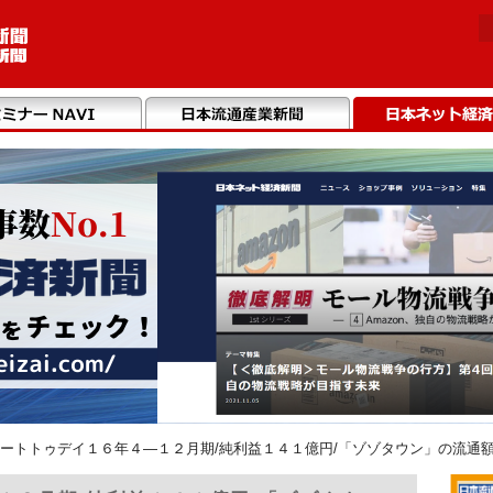
ートトゥデイ１６年４―１２月期/純利益１４１億円/「ゾゾタウン」の流通