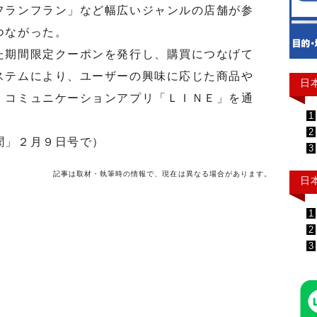
フランフラン」など幅広いジャンルの店舗が参
つながった。
期間限定クーポンを発行し、購買につなげて
ステムにより、ユーザーの興味に応じた商品や
日
。コミュニケーションアプリ「ＬＩＮＥ」を通
1
2
聞」２月９日号で）
3
記事は取材・執筆時の情報で、現在は異なる場合があります。
日
1
2
3