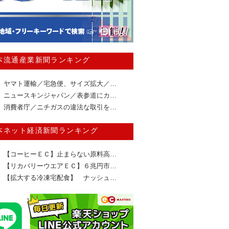
本流通産業新聞ランキング
ヤマト運輸／宅急便、サイズ拡大／…
ニュースキンジャパン／表参道にカ…
消費者庁／ニチガスの違法な取引を…
本ネット経済新聞ランキング
【コーヒーＥＣ】止まらない原料高…
【リカバリーウエアＥＣ】６兆円市…
【拡大する冷凍宅配食】 ナッシュ…