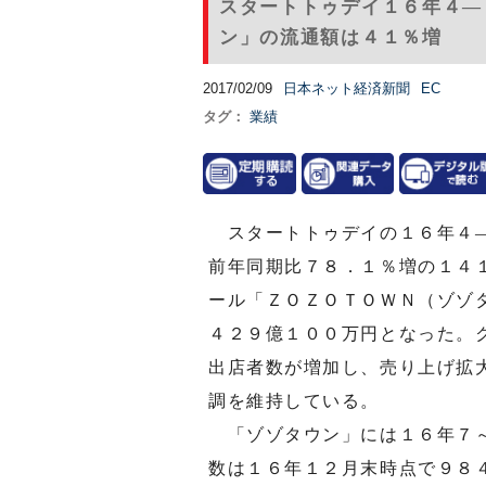
スタートトゥデイ１６年４―
ン」の流通額は４１％増
2017/02/09
日本ネット経済新聞
EC
タグ：
業績
スタートトゥデイの１６年４―
前年同期比７８．１％増の１４
ール「ＺＯＺＯＴＯＷＮ（ゾゾ
４２９億１００万円となった。
出店者数が増加し、売り上げ拡
調を維持している。
「ゾゾタウン」には１６年７～
数は１６年１２月末時点で９８