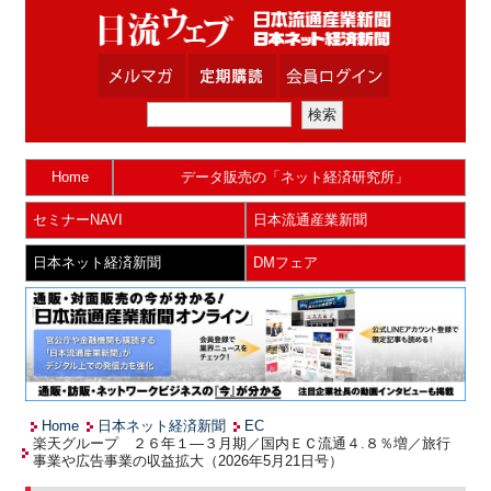
Home
データ販売の「ネット経済研究所」
セミナーNAVI
日本流通産業新聞
日本ネット経済新聞
DMフェア
Home
日本ネット経済新聞
EC
楽天グループ ２６年１―３月期／国内ＥＣ流通４.８％増／旅行
事業や広告事業の収益拡大（2026年5月21日号）