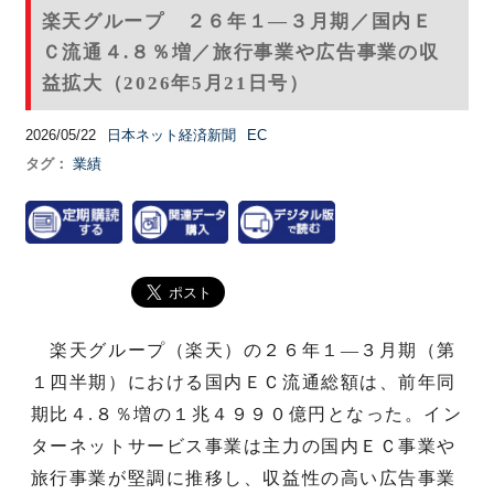
楽天グループ ２６年１―３月期／国内Ｅ
Ｃ流通４.８％増／旅行事業や広告事業の収
益拡大（2026年5月21日号）
2026/05/22
日本ネット経済新聞
EC
タグ：
業績
楽天グループ（楽天）の２６年１―３月期（第
１四半期）における国内ＥＣ流通総額は、前年同
期比４.８％増の１兆４９９０億円となった。イン
ターネットサービス事業は主力の国内ＥＣ事業や
旅行事業が堅調に推移し、収益性の高い広告事業