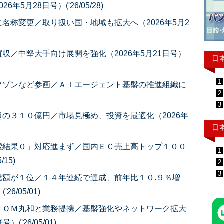
5月28日号）('26/05/28)
名称変更／取り扱い国・地域も拡大へ（2026年5月2
収／中堅大手向け展開を強化（2026年5月21日号）
日
1
マゾンなど参画／ＡＩエージェント基盤の推進組織に
2
3
の３１０億円／市場見極め、投資を最適化（2026年
日
索結果０」対応進まず／国内ＥＣ売上高トップ１００
1
15)
2
3
総額が１位／１４年連続で達成、前年比１０.９％増
6/05/01)
ＣＯＭ丸和と業務提携／基盤強化やネットワーク拡大
('26/05/01)