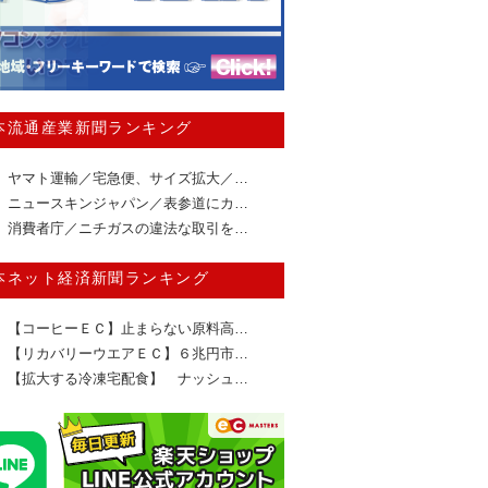
本流通産業新聞ランキング
ヤマト運輸／宅急便、サイズ拡大／…
ニュースキンジャパン／表参道にカ…
消費者庁／ニチガスの違法な取引を…
本ネット経済新聞ランキング
【コーヒーＥＣ】止まらない原料高…
【リカバリーウエアＥＣ】６兆円市…
【拡大する冷凍宅配食】 ナッシュ…