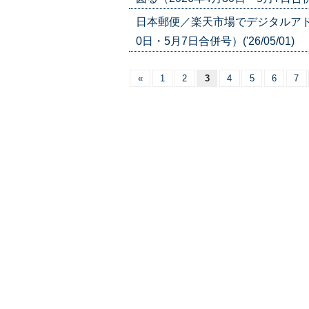
日本郵便／楽天市場でデジタルアド
0日・5月7日合併号）('26/05/01)
«
1
2
3
4
5
6
7