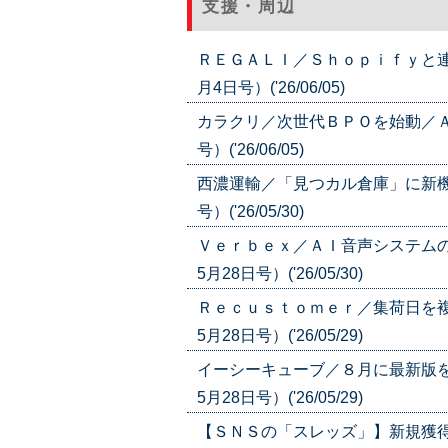
支援・周辺
ＲＥＧＡＬＩ／Ｓｈｏｐｉｆｙと連
月4日号）('26/06/05)
カラクリ／次世代ＢＰＯを始動／Ａ
号）('26/06/05)
西濃運輸／「見つカル倉庫」に新機
号）('26/05/30)
Ｖｅｒｂｅｘ／ＡＩ音声システムの
5月28日号）('26/05/30)
Ｒｅｃｕｓｔｏｍｅｒ／集荷日を複
5月28日号）('26/05/29)
イーシーキューブ／８月に最新版を
5月28日号）('26/05/29)
【ＳＮＳの「スレッズ」】新規獲