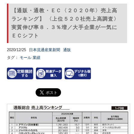
【通販・通教・ＥＣ〈２０２０年〉売上高
ランキング】 〈上位５２０社売上高調査〉
実質伸び率８．３％増／大手企業が一気に
ＥＣシフト
2020/12/25
日本流通産業新聞
通販
タグ：
モール
業績