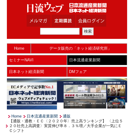
Home
データ販売の「ネット経済研究所」
セミナーNAVI
日本流通産業新聞
日本ネット経済新聞
DMフェア
Home
日本流通産業新聞
通販
【通販・通教・ＥＣ〈２０２０年〉売上高ランキング】 〈上位５
２０社売上高調査〉実質伸び率８．３％増／大手企業が一気にＥ
Ｃシフト