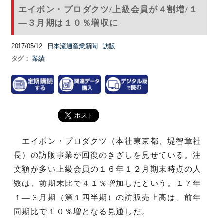
エイボン・プロダクツ/上級会員が４割増/１
―３月期は１０％増収に
2017/05/12
日本流通産業新聞
訪販
タグ：
業績
エイボン・プロダクツ（本社東京都、堤智章社
長）の訪販事業が回復のきざしを見せている。注
文額が多い上級会員の１６年１２月期末時点の人
数は、前期末比で４１％増加したという。１７年
１―３月期（第１四半期）の訪販売上高は、前年
同期比で１０％増となる見通しだ。