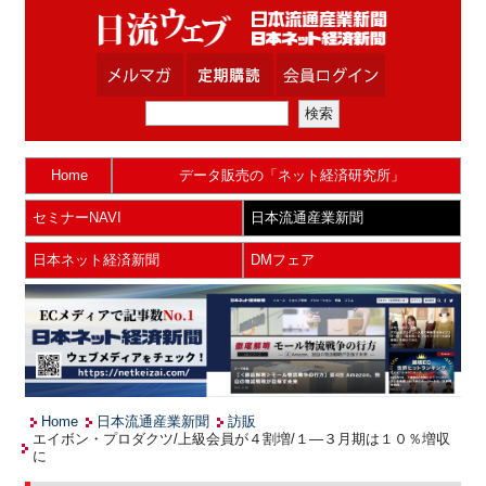
Home
データ販売の「ネット経済研究所」
セミナーNAVI
日本流通産業新聞
日本ネット経済新聞
DMフェア
Home
日本流通産業新聞
訪販
エイボン・プロダクツ/上級会員が４割増/１―３月期は１０％増収
に