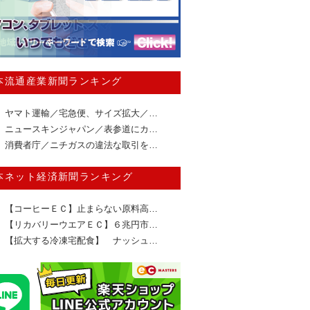
本流通産業新聞ランキング
ヤマト運輸／宅急便、サイズ拡大／…
ニュースキンジャパン／表参道にカ…
消費者庁／ニチガスの違法な取引を…
本ネット経済新聞ランキング
【コーヒーＥＣ】止まらない原料高…
【リカバリーウエアＥＣ】６兆円市…
【拡大する冷凍宅配食】 ナッシュ…