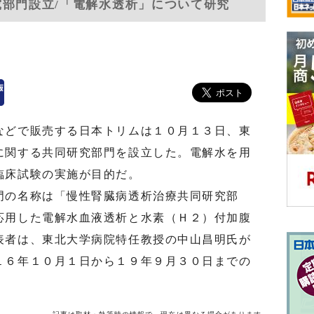
究部門設立/「電解水透析」について研究
どで販売する日本トリムは１０月１３日、東
に関する共同研究部門を設立した。電解水を用
臨床試験の実施が目的だ。
の名称は「慢性腎臓病透析治療共同研究部
応用した電解水血液透析と水素（Ｈ２）付加腹
表者は、東北大学病院特任教授の中山昌明氏が
１６年１０月１日から１９年９月３０日までの