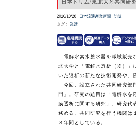
日本トリム/東北大と共同研
2016/10/28
日本流通産業新聞
訪販
タグ：
業績
電解水素水整水器を職域販売な
北大学と「電解水透析（※）」
いた透析の新たな技術開発や、
今回、設立された共同研究部門
門」。研究の題目は「電解水を
膜透析に関する研究」。研究代
務める。共同研究を行う機関は
３年間としている。