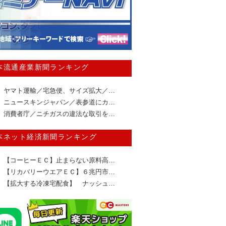
本流通産業新聞ランキング
ヤマト運輸／宅急便、サイズ拡大／…
ニュースキンジャパン／表参道にカ…
消費者庁／ニチガスの違法な取引を…
本ネット経済新聞ランキング
【コーヒーＥＣ】止まらない原料高…
【リカバリーウエアＥＣ】６兆円市…
【拡大する冷凍宅配食】 ナッシュ…