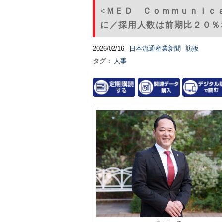
<ＭＥＤ Ｃｏｍｍｕｎｉｃ
に／採用人数は前期比２０％増
2026/02/16
日本流通産業新聞
訪販
タグ：
人事