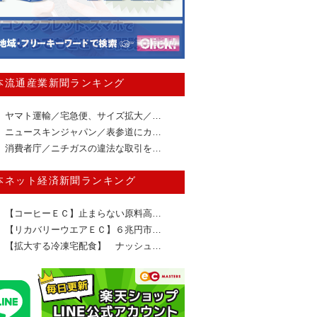
本流通産業新聞ランキング
ヤマト運輸／宅急便、サイズ拡大／…
ニュースキンジャパン／表参道にカ…
消費者庁／ニチガスの違法な取引を…
本ネット経済新聞ランキング
【コーヒーＥＣ】止まらない原料高…
【リカバリーウエアＥＣ】６兆円市…
【拡大する冷凍宅配食】 ナッシュ…