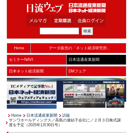
Home
データ販売の「ネット経済研究所」
セミナーNAVI
日本流通産業新聞
日本ネット経済新聞
DMフェア
Home
日本流通産業新聞
訪販
サンワホールディングス／高島の連結子会社に／２月３日株式譲
渡を予定（2025年1月30日号）