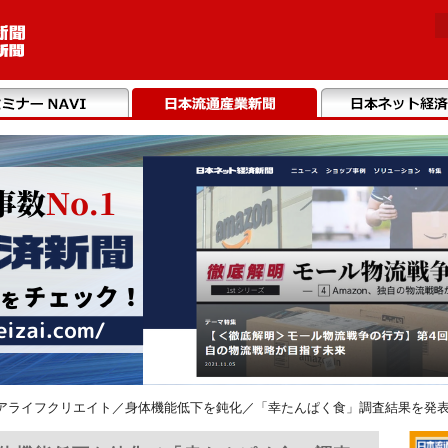
アライフクリエイト／身体機能低下を鈍化／「幸たんぱく食」調査結果を発表（2