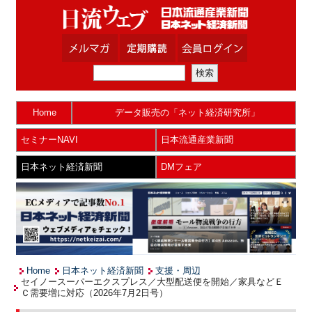
Home
データ販売の「ネット経済研究所」
セミナーNAVI
日本流通産業新聞
日本ネット経済新聞
DMフェア
Home
日本ネット経済新聞
支援・周辺
セイノースーパーエクスプレス／大型配送便を開始／家具などＥ
Ｃ需要増に対応（2026年7月2日号）