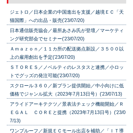
ジェトロ／日本企業の中国進出を支援／越境ＥＣ「天
猫国際」への出品・販売('23/07/20)
日本通信販売協会／最所あさみ氏が登壇／マーケティ
ング研究部会でセミナー('23/07/20)
Ａｍａｚｏｎ／１１カ所の配送拠点新設／３５００以
上の雇用創出を予定('23/07/20)
ＳＴＯＲＥＳ／ノベルティのレスタスと連携／小ロッ
トでグッズの発注可能('23/07/20)
スクロール３６０／新プラン提供開始／中小向けに低
価格でジャンル拡大（2023年7月13日号）('23/07/13)
アライドアーキテクツ／景表法チェック機能開始／Ｒ
ＥＧＡＬ ＣＯＲＥと提携（2023年7月13日号）('23/0
7/13)
ワンプルーフ／新規ＥＣモール出店を補助／「ＩＴ導