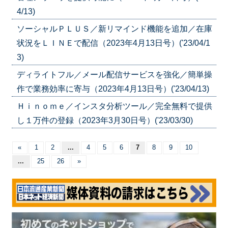
4/13)
ソーシャルＰＬＵＳ／新リマインド機能を追加／在庫
状況をＬＩＮＥで配信（2023年4月13日号）('23/04/1
3)
ディライトフル／メール配信サービスを強化／簡単操
作で業務効率に寄与（2023年4月13日号）('23/04/13)
Ｈｉｎｏｍｅ／インスタ分析ツール／完全無料で提供
し１万件の登録（2023年3月30日号）('23/03/30)
«
1
2
...
4
5
6
7
8
9
10
...
25
26
»