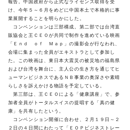
報告。中国政府から正式なライセンス取得を受
け、今年５～６月をめどに中国本土で本格的に事
業展開することを明らかにした。
コンベンションは三部構成。第二部では台湾直
販協会と王ＣＥＯが共同で制作を進めている映画
「Ｅｎｄ ｏｆ Ｍａｐ」の撮影会が行なわれ、
会場に集まった全員がエキストラとして参加し
た。この映画は、東日本大震災の被災地の福島県
および台湾を舞台に、主人公の生き方を通じてヒ
ューマンビジネスであるＮＢ事業の奥深さや素晴
らしさを訴えかける物語を予定している。
第三部は、王ＣＥＯによる「健康講座」で、参
加者全員がトータルスイスの提唱する「真の健
康」を共有したという。
コンベンション開催に合わせ、２月１９日～２
２日の４日間にわたって「ＥＯＰビジネストレー