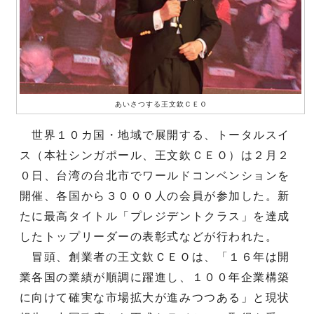
あいさつする王文欽ＣＥＯ
世界１０カ国・地域で展開する、トータルスイ
ス（本社シンガポール、王文欽ＣＥＯ）は２月２
０日、台湾の台北市でワールドコンベンションを
開催、各国から３０００人の会員が参加した。新
たに最高タイトル「プレジデントクラス」を達成
したトップリーダーの表彰式などが行われた。
冒頭、創業者の王文欽ＣＥＯは、「１６年は開
業各国の業績が順調に躍進し、１００年企業構築
に向けて確実な市場拡大が進みつつある」と現状