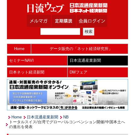
Home
データ販売の「ネット経済研究所」
セミナーNAVI
日本流通産業新聞
日本ネット経済新聞
DMフェア
Home
日本流通産業新聞
NB
トータルスイス/台湾でグローバルコンベンション開催/中国本土へ
の進出を発表