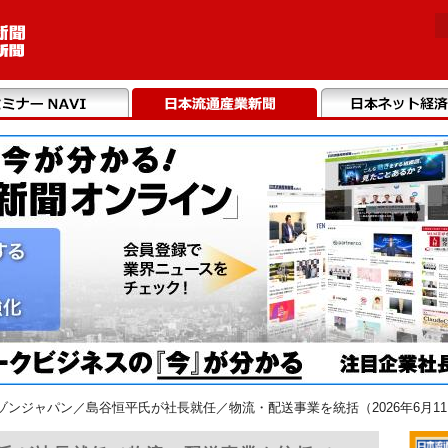
ゾンジャパン／島谷恒平氏が社長就任／物流・配送事業を統括（2026年6月1