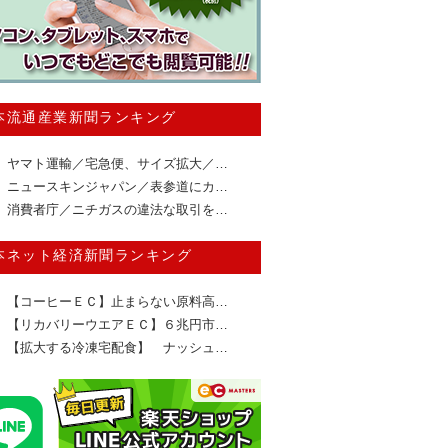
本流通産業新聞ランキング
ヤマト運輸／宅急便、サイズ拡大／…
ニュースキンジャパン／表参道にカ…
消費者庁／ニチガスの違法な取引を…
本ネット経済新聞ランキング
【コーヒーＥＣ】止まらない原料高…
【リカバリーウエアＥＣ】６兆円市…
【拡大する冷凍宅配食】 ナッシュ…