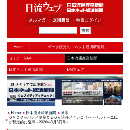
Home
データ販売の「ネット経済研究所」
セミナーNAVI
日本流通産業新聞
日本ネット経済新聞
DMフェア
Home
日本流通産業新聞
通販
ＱＶＣジャパン／伊藤ＣＥＯが退任／グレゴリー・ベルトーニ氏
が暫定的に復帰（2026年3月5日号）