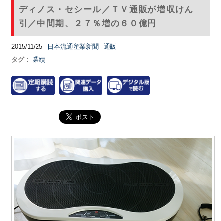
ディノス・セシール／ＴＶ通販が増収けん
引／中間期、２７％増の６０億円
2015/11/25
日本流通産業新聞
通販
タグ：
業績