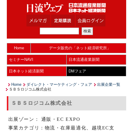
Home
データ販売の「ネット経済研究所」
セミナーNAVI
日本流通産業新聞
日本ネット経済新聞
DMフェア
Home
ダイレクト・マーケティング・フェア
出展企業一覧
ＳＢＳロジコム株式会社
ＳＢＳロジコム株式会社
出展ゾーン： 通販・EC EXPO
事業カテゴリ：物流・在庫最適化、越境EC支