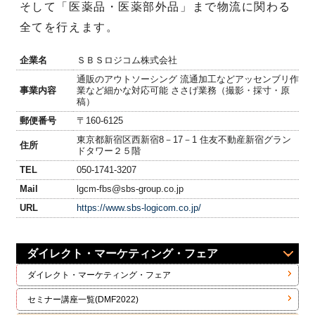
そして「医薬品・医薬部外品」まで物流に関わる
全てを行えます。
企業名
ＳＢＳロジコム株式会社
通販のアウトソーシング 流通加工などアッセンブリ作
事業内容
業など細かな対応可能 ささげ業務（撮影・採寸・原
稿）
郵便番号
〒160-6125
東京都新宿区西新宿8－17－1 住友不動産新宿グラン
住所
ドタワー２５階
TEL
050-1741-3207
Mail
lgcm-fbs@sbs-group.co.jp
URL
https://www.sbs-logicom.co.jp/
ダイレクト・マーケティング・フェア
ダイレクト・マーケティング・フェア
セミナー講座一覧(DMF2022)