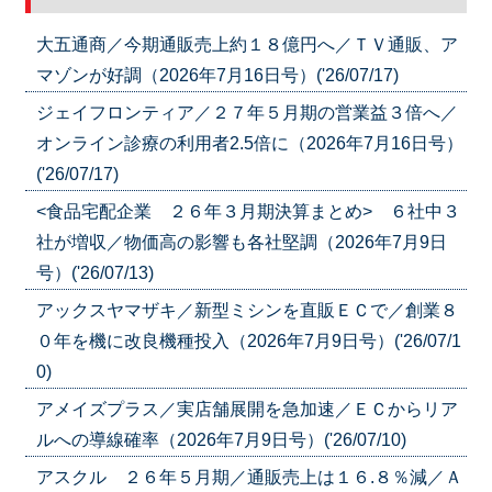
大五通商／今期通販売上約１８億円へ／ＴＶ通販、ア
マゾンが好調（2026年7月16日号）('26/07/17)
ジェイフロンティア／２７年５月期の営業益３倍へ／
オンライン診療の利用者2.5倍に（2026年7月16日号）
('26/07/17)
<食品宅配企業 ２６年３月期決算まとめ> ６社中３
社が増収／物価高の影響も各社堅調（2026年7月9日
号）('26/07/13)
アックスヤマザキ／新型ミシンを直販ＥＣで／創業８
０年を機に改良機種投入（2026年7月9日号）('26/07/1
0)
アメイズプラス／実店舗展開を急加速／ＥＣからリア
ルへの導線確率（2026年7月9日号）('26/07/10)
アスクル ２６年５月期／通販売上は１６.８％減／Ａ