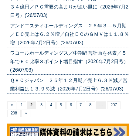
３４億円／ＰＣ需要の高まりが追い風に（2026年7月2
日号）('26/07/03)
アンドエスティホールディングス ２６年３―５月期
／ＥＣ売上は６.２％増／自社ＥＣのＧＭＶは１１.８％
増（2026年7月2日号）('26/07/03)
ワコールホールディングス／中期経営計画を発表／５
年でＥＣ比率８ポイント増目指す（2026年7月2日号）
('26/07/03)
ＱＶＣジャパン ２５年１２月期／売上６.３％減／営
業利益は１３.９％減（2026年7月2日号）('26/07/03)
«
1
2
3
4
5
6
7
8
...
207
208
»