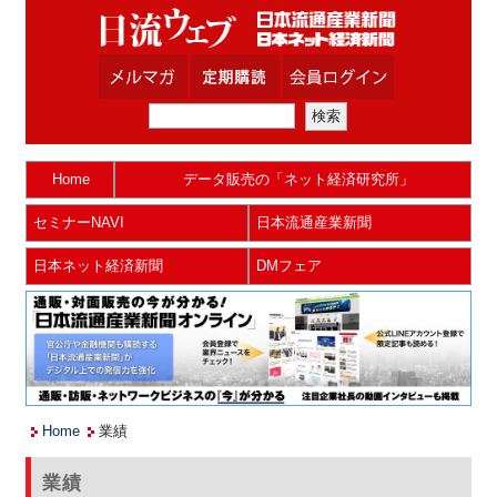
Home
データ販売の「ネット経済研究所」
セミナーNAVI
日本流通産業新聞
日本ネット経済新聞
DMフェア
Home
業績
業績