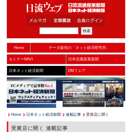
Home
データ販売の「ネット経済研究所」
セミナーNAVI
日本流通産業新聞
日本ネット経済新聞
DMフェア
Home
日本ネット経済新聞
連載記事
受賞店に聞く
受賞店に聞く 連載記事