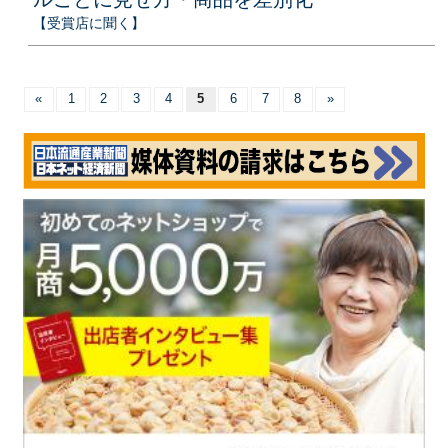
【受賞店に聞く】
«
1
2
3
4
5
6
7
8
»