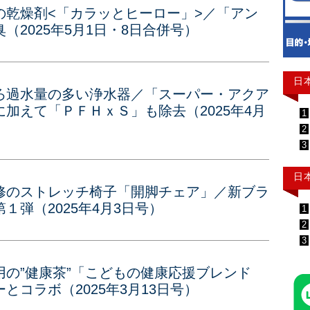
の乾燥剤<「カラッとヒーロー」>／「アン
2025年5月1日・8日合併号）
日
ろ過水量の多い浄水器／「スーパー・アクア
加えて「ＰＦＨｘＳ」も除去（2025年4月
1
2
3
日
修のストレッチ椅子「開脚チェア」／新ブラ
１弾（2025年4月3日号）
1
2
3
の”健康茶”「こどもの健康応援ブレンド
コラボ（2025年3月13日号）