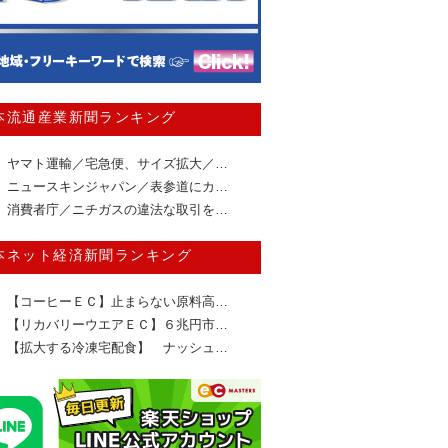
本流通産業新聞ランキング
ヤマト運輸／宅急便、サイズ拡大／…
ニュースキンジャパン／表参道にカ…
消費者庁／ニチガスの違法な取引を…
本ネット経済新聞ランキング
【コーヒーＥＣ】止まらない原料高…
【リカバリーウエアＥＣ】６兆円市…
【拡大する冷凍宅配食】 ナッシュ…