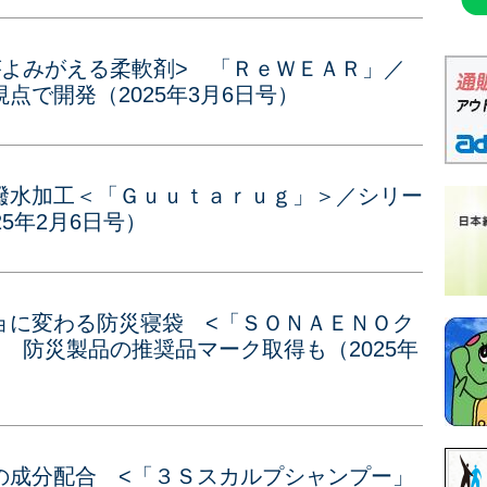
がよみがえる柔軟剤> 「ＲｅＷＥＡＲ」／
点で開発（2025年3月6日号）
撥水加工＜「Ｇｕｕｔａｒｕｇ」＞／シリー
5年2月6日号）
ョに変わる防災寝袋 <「ＳＯＮＡＥＮＯク
 防災製品の推奨品マーク取得も（2025年
の成分配合 <「３Ｓスカルプシャンプー」