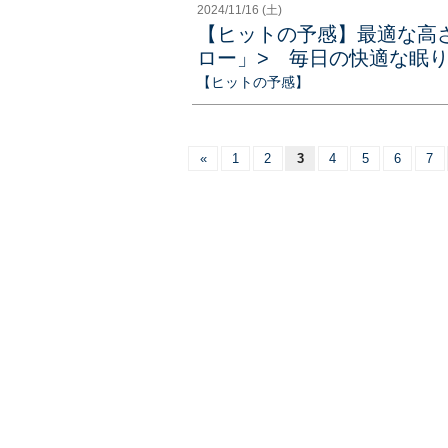
2024/11/16 (土)
【ヒットの予感】最適な高
ロー」> 毎日の快適な眠り心
【ヒットの予感】
«
1
2
3
4
5
6
7