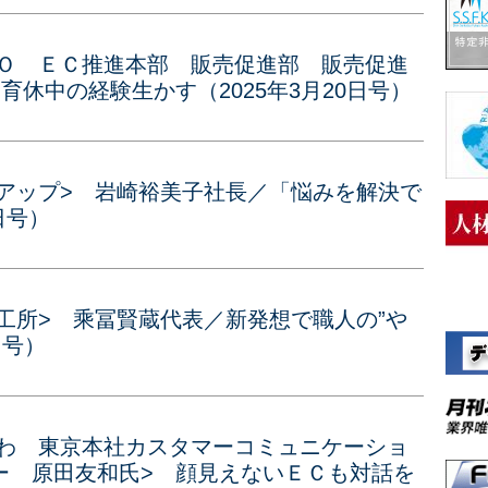
ＺＯ ＥＣ推進本部 販売促進部 販売促進
育休中の経験生かす（2025年3月20日号）
クアップ> 岩崎裕美子社長／「悩みを解決で
日号）
鉄工所> 乘冨賢蔵代表／新発想で職人の”や
日号）
がわ 東京本社カスタマーコミュニケーショ
ー 原田友和氏> 顔見えないＥＣも対話を