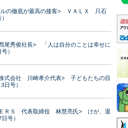
ソナルの徹底が最高の接客> ＶＡＬＸ 只石
号）
 西尾秀俊社長> 「人は自分のことは幸せに
日号）
の株式会社 川崎孝介代表> 子どもたちの目
月3日号）
ＫＥＲＳ 代表取締役 林慧亮氏> けが、退
7日号）