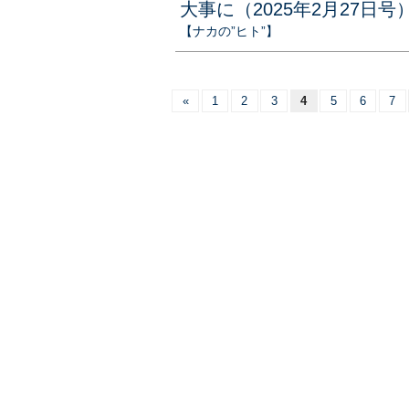
大事に（2025年2月27日号
【ナカの”ヒト”】
«
1
2
3
4
5
6
7