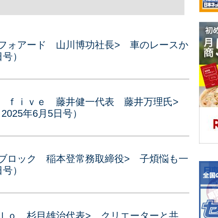
・フォアード 山川博功社長> 車のレースか
日号）
ｕｅ ｆｉｖｅ 藤井健一代表 藤井万理氏>
2025年6月5日号）
ンブロック 稲本登常務取締役> 子煩悩も一
日号）
ｉｌｏ 杉目雄治代表> クリエーターと共