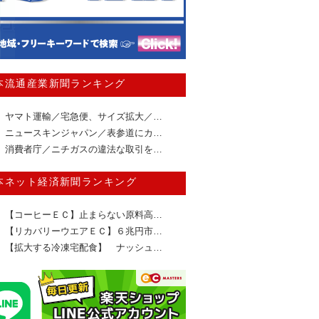
本流通産業新聞ランキング
ヤマト運輸／宅急便、サイズ拡大／…
ニュースキンジャパン／表参道にカ…
消費者庁／ニチガスの違法な取引を…
本ネット経済新聞ランキング
【コーヒーＥＣ】止まらない原料高…
【リカバリーウエアＥＣ】６兆円市…
【拡大する冷凍宅配食】 ナッシュ…