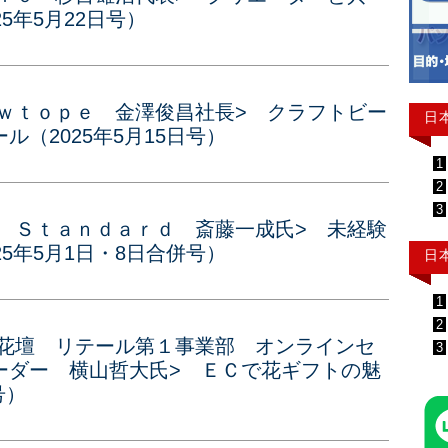
5年5月22日号）
ｅｗｔｏｐｅ 金澤俊昌社長> クラフトビー
日
（2025年5月15日号）
1
2
3
ｎ Ｓｔａｎｄａｒｄ 斎藤一成氏> 未経験
5年5月1日・8日合併号）
日
1
2
谷花壇 リテール第１事業部 オンラインセ
3
ーダー 横山哲大氏> ＥＣで花ギフトの魅
号）