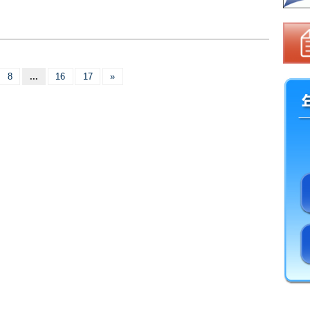
）
8
...
16
17
»