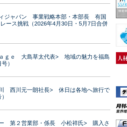
ディジャパン 事業戦略本部・本部長 有国
ース挑戦（2026年4月30日・5月7日合併
ｋａｇｅ 大島草太代表> 地域の魅力を福島
日号）
西川 西川元一朗社長> 休日は各地へ旅行で
号）
コー 第２営業部・係長 小松祥氏> 購入さ