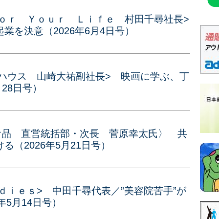
ｌｏｒ Ｙｏｕｒ Ｌｉｆｅ 村田千尋社長>
を決意（2026年6月4日号）
ーハウス 山崎大祐副社長> 映画に学ぶ、丁
月28日号）
食品 直営統括部・次長 菅原幸太氏〉 共
（2026年5月21日号）
ｌｄｉｅｓ> 中田千尋代表／”美容院苦手”が
年5月14日号）