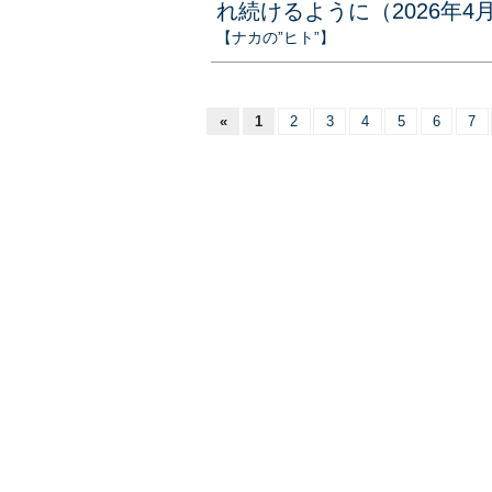
れ続けるように（2026年4
【ナカの”ヒト”】
«
1
2
3
4
5
6
7