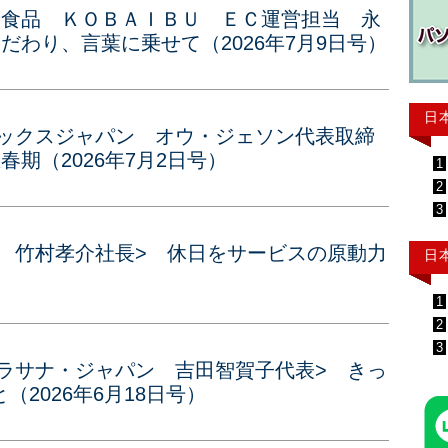
モス食品 ＫＯＢＡＩＢＵ ＥＣ運営担当 永
だわり、言葉に乗せて（2026年7月9日号）
日
マックスジャパン オウ・ジェソン代表取締
期（2026年7月2日号）
1
2
3
ラ 竹村孝介社長> 休日をサービスの原動力
日
1
2
3
トラサナ・ジャパン 吉田智賀子代表> きっ
2026年6月18日号）