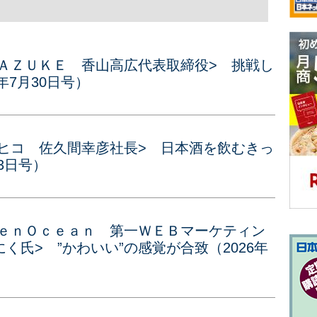
ＴＡＺＵＫＥ 香山高広代表取締役> 挑戦し
年7月30日号）
ナヒコ 佐久間幸彦社長> 日本酒を飲むきっ
3日号）
ｅｅｎＯｃｅａｎ 第一ＷＥＢマーケティン
く氏> ”かわいい”の感覚が合致（2026年