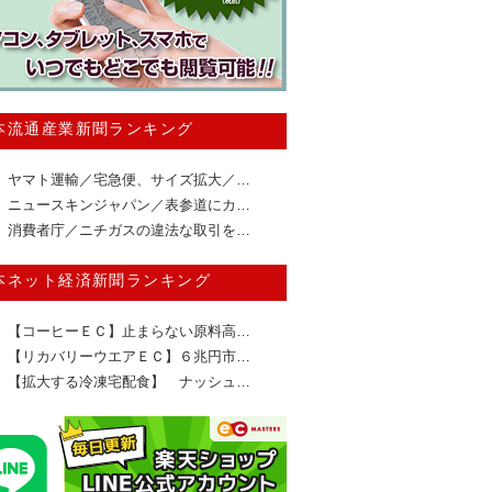
本流通産業新聞ランキング
ヤマト運輸／宅急便、サイズ拡大／…
ニュースキンジャパン／表参道にカ…
消費者庁／ニチガスの違法な取引を…
本ネット経済新聞ランキング
【コーヒーＥＣ】止まらない原料高…
【リカバリーウエアＥＣ】６兆円市…
【拡大する冷凍宅配食】 ナッシュ…