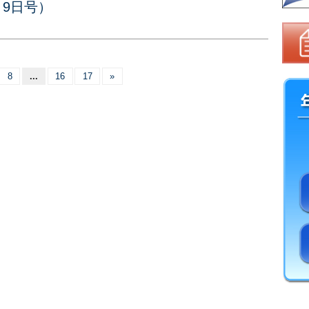
月9日号）
8
...
16
17
»