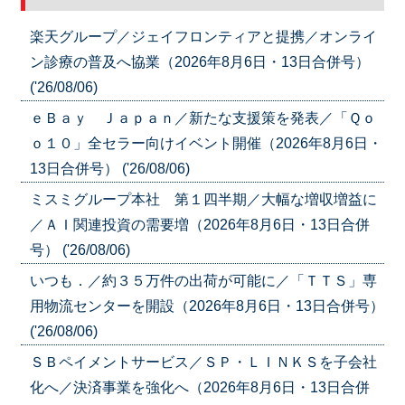
楽天グループ／ジェイフロンティアと提携／オンライ
ン診療の普及へ協業（2026年8月6日・13日合併号）
('26/08/06)
ｅＢａｙ Ｊａｐａｎ／新たな支援策を発表／「Ｑｏ
ｏ１０」全セラー向けイベント開催（2026年8月6日・
13日合併号） ('26/08/06)
ミスミグループ本社 第１四半期／大幅な増収増益に
／ＡＩ関連投資の需要増（2026年8月6日・13日合併
号） ('26/08/06)
いつも．／約３５万件の出荷が可能に／「ＴＴＳ」専
用物流センターを開設（2026年8月6日・13日合併号）
('26/08/06)
ＳＢペイメントサービス／ＳＰ・ＬＩＮＫＳを子会社
化へ／決済事業を強化へ（2026年8月6日・13日合併