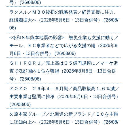
号） ('26/08/06)
ラクスル／ＭＢＯ後初の戦略発表／経営支援に注力、
経済圏拡大へ（2026年8月6日・13日合併号） ('26/08/
06)
<令和８年熊本地震の影響> 被災企業も支援に動く／
モール、ＥＣ事業者などで広がる支援の輪（2026年8
月6日・13日合併号） ('26/08/06)
ＳＨＩＲＯＲＵ／売上高は３５億円規模に／マーケ調
査で洗顔国内１位を獲得（2026年8月6日・13日合併
号） ('26/08/06)
ＺＯＺＯ ２６年４―６月期／商品取扱高１.６％減／
主要事業は堅調に推移（2026年8月6日・13日合併号）
('26/08/06)
久原本家グループ／北海道の新ブランド／ＥＣを主軸
に認知向上へ（2026年8月6日・13日合併号） ('26/08/